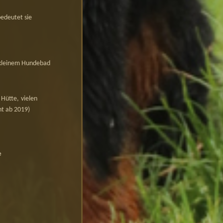
bedeutet sie
 kleinem Hundebad
 Hütte,
vielen
nt ab 2019)
e