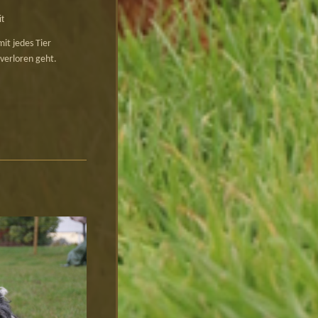
t
it jedes Tier
 verloren geht.