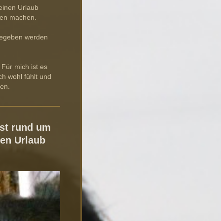
einen Urlaub
nken machen.
 gegeben werden
 Für mich ist es
ch wohl fühlt und
nen.
ist rund um
den Urlaub