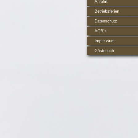
Anfahrt
Betriebsferien
Datenschutz
AGB´s
Impressum
Gästebuch