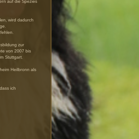
ern auf die Spezies
len, wird dadurch
nge.
fehlen.
sbildung zur
tete von 2007 bis
m Stuttgart.
heim Heilbronn als
odass ich