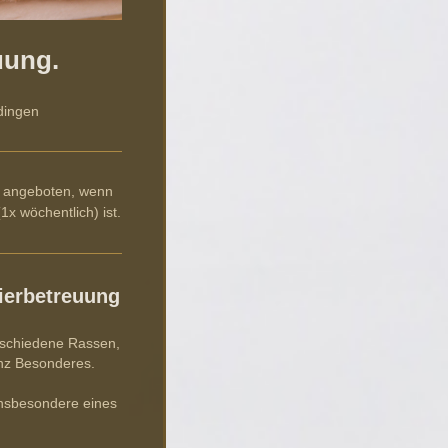
uung.
rdingen
r angeboten, wenn
x wöchentlich) ist.
ierbetreuung
erschiedene Rassen,
anz Besonderes.
insbesondere eines